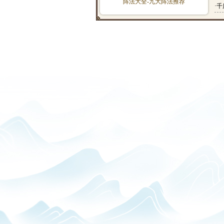
阵法大全-九大阵法推荐
·
千