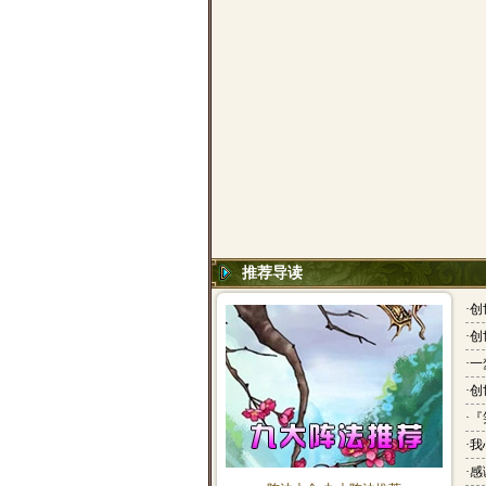
推荐导读
·
创
·
创
·
一
·
创
·
『
·
我
·
感