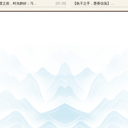
度之前，时光静好；习…
[05-28]
·
【执子之手，墨香信笺】…