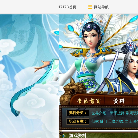
17173首页
网站导航
资料分类：
世界介绍
新手上路
常规玩
职业专栏：
仙家
佛门
天魔
地魔
文士
修
游戏资料