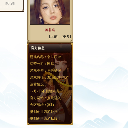
[05-28]
蒋非燕
[
上传
] [
更多
]
官方信息
游戏名称：创世西游
运营公司：网易
游戏类型：角色扮演
游戏特征：3D回合制网游
运营情况：
12月2日不删档内测
官方网站：
点此进入
专区编辑：冥帅
抵制创世西游外挂！
抵制创世西游私服！