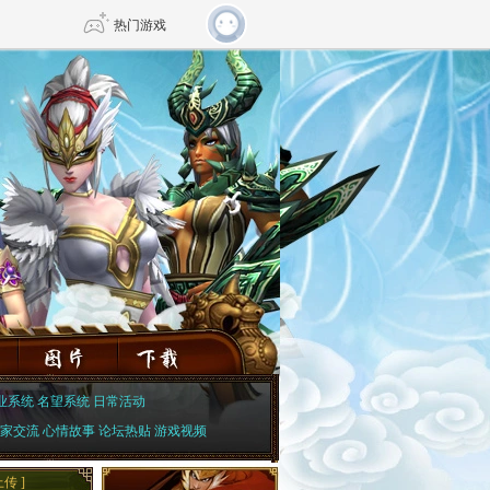
热门游戏
DNF
传奇4
剑网3旗舰版
新天龙八部
自由
诛仙世界
仙剑世界
业系统
名望系统
日常活动
家交流
心情故事
论坛热贴
游戏视频
上传
]