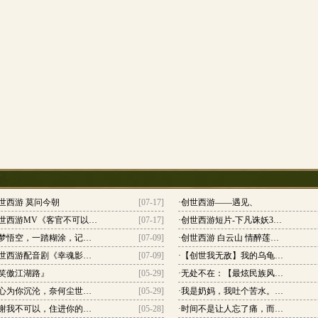
世西游 莫问今朝
[07-17]
·
创世西游——遇见、
世西游MV《客官不可以…
[07-17]
·
创世西游短片-下凡诛妖3…
梦悟空，一踏糊涂，记…
[07-09]
·
创世西游 白云山 情醉莲…
世西游配音剧《幸魂影…
[07-09]
·
【创世我无敌】我的乌龟…
笑傲江湖路』
[05-29]
·
无处不在：【最炫民族风…
心为你沉沦，奈何尘世…
[05-29]
·
我是奶妈，我吐个苦水。…
谢我不可以，住进你的…
[05-28]
·
时间不是让人忘了痛，而…