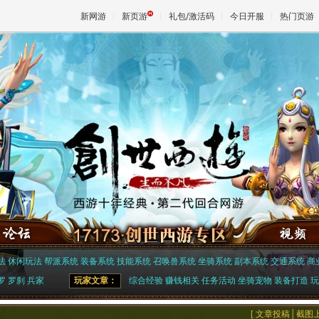
新网游
新页游
礼包/激活码
今日开服
热门页游
魔兽
天堂
王权与
法
休闲玩法
帮派系统
装备系统
技能系统
召唤兽系统
坐骑系统
副本系统
交通系统
商
罗
罗刹
兵家
玩家文章：
综合经验
赚钱相关
任务活动
坐骑宠物
装备打造
玩
[
文章投稿
│
截图